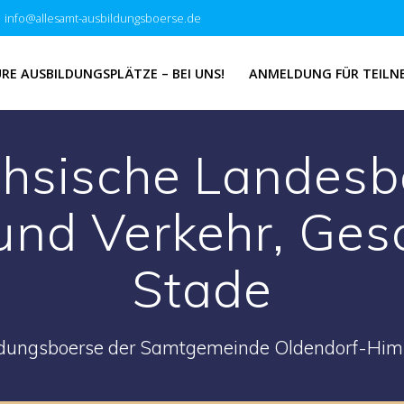
info@allesamt-ausbildungsboerse.de
RE AUSBILDUNGSPLÄTZE – BEI UNS!
ANMELDUNG FÜR TEILN
hsische Landesb
nd Verkehr, Ges
Stade
ldungsboerse der Samtgemeinde Oldendorf-Him