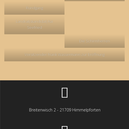
Rundgang
Landrat(skandidat) Kai
Seefried
Die Schirmherren
Vorsitzender Frank Wassermann zur Eröffnung
Breitenwisch 2 - 21709 Himmelpforten