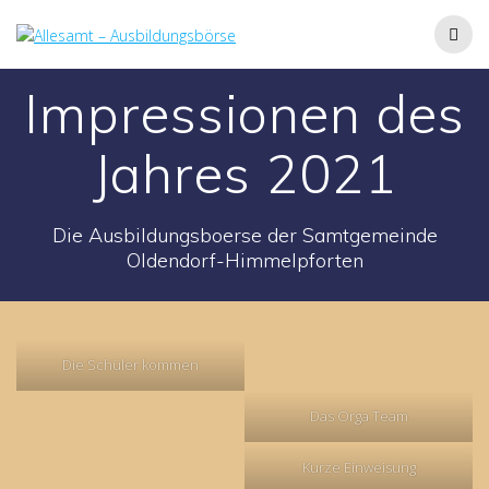
Zum
Inhalt
springen
Impressionen des
Jahres 2021
Die Ausbildungsboerse der Samtgemeinde
Oldendorf-Himmelpforten
Die Schüler kommen
Das Orga Team
Kurze Einweisung