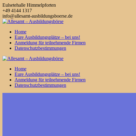
Zum
Eulsetehalle Himmelpforten
Inhalt
+49 4144 1317
springen
info@allesamt-ausbildungsboerse.de
Home
Eure Ausbildungsplätze – bei uns!
Anmeldung für teilnehmende Firmen
Datenschutzbestimmungen
Home
Eure Ausbildungsplätze – bei uns!
Anmeldung für teilnehmende Firmen
Datenschutzbestimmungen