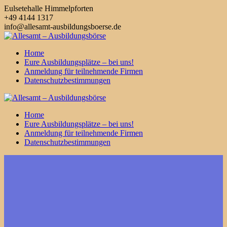
Zum
Eulsetehalle Himmelpforten
Inhalt
+49 4144 1317
springen
info@allesamt-ausbildungsboerse.de
Home
Eure Ausbildungsplätze – bei uns!
Anmeldung für teilnehmende Firmen
Datenschutzbestimmungen
Home
Eure Ausbildungsplätze – bei uns!
Anmeldung für teilnehmende Firmen
Datenschutzbestimmungen